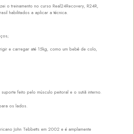
zei o treinamento no curso Real24Recovery, R24R,
sil habilitados a aplicar a técnica.
aços;
irigir e carregar até 15kg, como um bebê de colo,
suporte feito pelo músculo peitoral e o sutiã interno.
para os lados.
americano John Tebbetts em 2002 e é amplamente