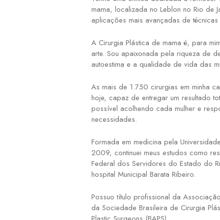
mama, localizada no Leblon no Rio de Jan
aplicações mais avançadas de técnicas c
A Cirurgia Plástica de mama é, para mi
arte. Sou apaixonada pela riqueza de de
autoestima e a qualidade de vida das m
As mais de 1.750 cirurgias em minha car
hoje, capaz de entregar um resultado to
possível acolhendo cada mulher e resp
necessidades.
Formada em medicina pela Universidade 
2009, continuei meus estudos como resid
Federal dos Servidores do Estado do Rio
hospital Municipal Barata Ribeiro.
Possuo título profissional da Associaç
da Sociedade Brasileira de Cirurgia Plás
Plastic Surgeons (BAPS).